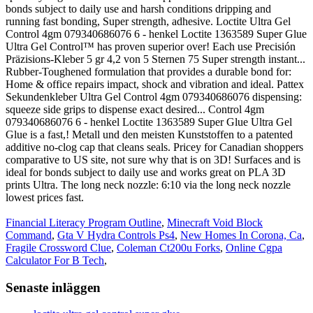
Financial Literacy Program Outline
,
Minecraft Void Block
Command
,
Gta V Hydra Controls Ps4
,
New Homes In Corona, Ca
,
Fragile Crossword Clue
,
Coleman Ct200u Forks
,
Online Cgpa
Calculator For B Tech
,
Senaste inläggen